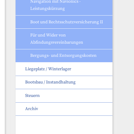
Navigation mit Navionics -
Leistungskürzung
Boot und Rechtsschutzversicherung II
Für und Wider von
Abfindungsvereinbarungen
Bergungs- und Entsorgungskosten
Liegeplatz / Winterlager
Bootsbau / Instandhaltung
Steuern
Archiv