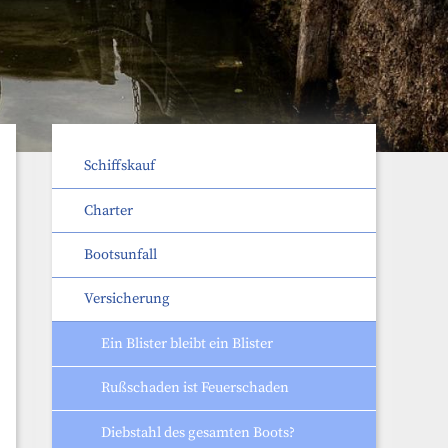
Schiffskauf
Charter
Bootsunfall
Versicherung
Ein Blister bleibt ein Blister
Rußschaden ist Feuerschaden
Diebstahl des gesamten Boots?