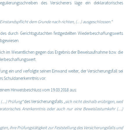
ulierungsschreiben des Versicherers läge ein deklaratorisches
 Einstandspflicht dem Grunde nach richten, (…) ausgeschlossen.“
des durch Gerichtsgutachten festgestellten Wiederbeschaffungswerts
abgewiesen.
sich im Wesentlichen gegen das Ergebnis der Beweisaufnahme bzw. die
derbeschaffungswert.
ung ein und verfolgte seinen Einwand weiter, der Versicherungsfall sei
hes Schuldanerkenntnis vor.
seinem Hinweisbeschluss vom 19.03.2018 aus:
e (…) Prüfung“
des Versicherungsfalls
„sich nicht deshalb erübrigen, weil
laratorisches Anerkenntnis oder auch nur eine Beweislastumkehr (…)
gten, ihre Prüfungstätigkeit zur Feststellung des Versicherungsfalls und