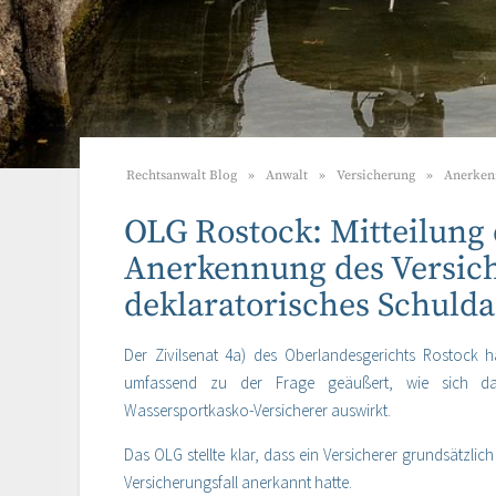
Rechtsanwalt Blog
Anwalt
Versicherung
Anerkenn
OLG Rostock: Mitteilung 
Anerkennung des Versiche
deklaratorisches Schuld
Der Zivilsenat 4a) des Oberlandesgerichts Rostock h
umfassend zu der Frage geäußert, wie sich da
Wassersportkasko-Versicherer auswirkt.
Das OLG stellte klar, dass ein Versicherer grundsätzli
Versicherungsfall anerkannt hatte.