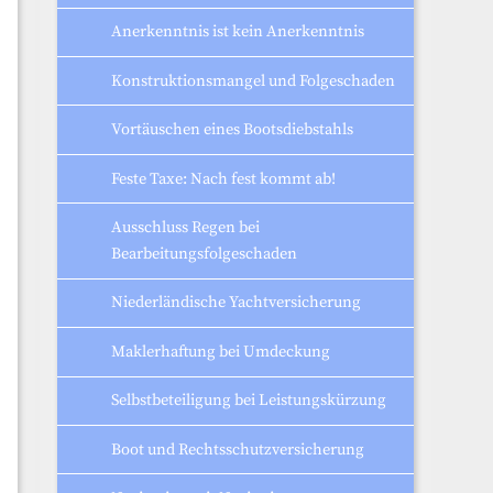
Anerkenntnis ist kein Anerkenntnis
Konstruktionsmangel und Folgeschaden
Vortäuschen eines Bootsdiebstahls
Feste Taxe: Nach fest kommt ab!
Ausschluss Regen bei
Bearbeitungsfolgeschaden
Niederländische Yachtversicherung
Maklerhaftung bei Umdeckung
Selbstbeteiligung bei Leistungskürzung
Boot und Rechtsschutzversicherung