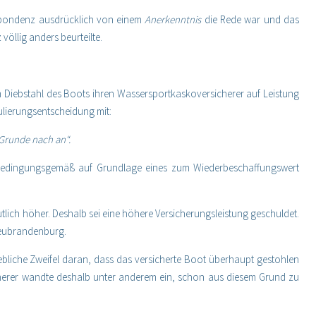
respondenz ausdrücklich von einem
Anerkenntnis
die Rede war und das
völlig anders beurteilte.
m Diebstahl des Boots ihren Wassersportkaskoversicherer auf Leistung
ulierungsentscheidung mit:
Grunde nach an“.
n bedingungsgemäß auf Grundlage eines zum Wiederbeschaffungswert
tlich höher. Deshalb sei eine höhere Versicherungsleistung geschuldet.
Neubrandenburg.
bliche Zweifel daran, dass das versicherte Boot überhaupt gestohlen
cherer wandte deshalb unter anderem ein, schon aus diesem Grund zu