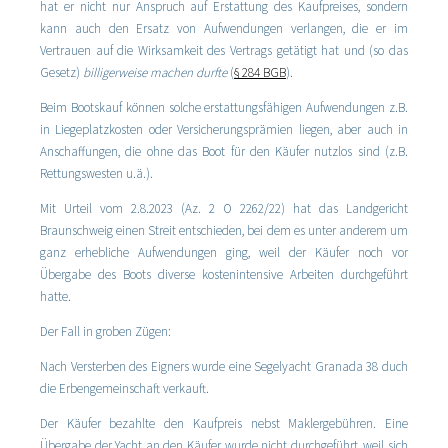
hat er nicht nur Anspruch auf Erstattung des Kaufpreises, sondern
kann auch den Ersatz von Aufwendungen verlangen, die er im
Vertrauen auf die Wirksamkeit des Vertrags getätigt hat und (so das
Gesetz)
billigerweise machen durfte
(
§ 284 BGB
).
Beim Bootskauf können solche erstattungsfähigen Aufwendungen z.B.
in Liegeplatzkosten oder Versicherungsprämien liegen, aber auch in
Anschaffungen, die ohne das Boot für den Käufer nutzlos sind (z.B.
Rettungswesten u.ä.).
Mit Urteil vom 2.8.2023 (Az. 2 O 2262/22) hat das Landgericht
Braunschweig einen Streit entschieden, bei dem es unter anderem um
ganz erhebliche Aufwendungen ging, weil der Käufer noch vor
Übergabe des Boots diverse kostenintensive Arbeiten durchgeführt
hatte.
Der Fall in groben Zügen:
Nach Versterben des Eigners wurde eine Segelyacht Granada 38 duch
die Erbengemeinschaft verkauft.
Der Käufer bezahlte den Kaufpreis nebst Maklergebühren. Eine
Übergabe der Yacht an den Käufer wurde nicht durchgeführt, weil sich