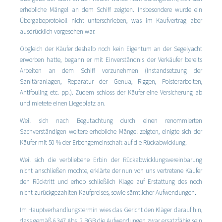
erhebliche Mängel an dem Schiff zeigten. Insbesondere wurde ein
Übergabeprotokoll nicht unterschrieben, was im Kaufvertrag aber
ausdrücklich vorgesehen war.
Obgleich der Käufer deshalb noch kein Eigentum an der Segelyacht
erworben hatte, begann er mit Einverständnis der Verkäufer bereits
Arbeiten an dem Schiff vorzunehmen (Instandsetzung der
Sanitäranlagen, Reparatur der Genua, Riggen, Polsterarbeiten,
Antifouling etc. pp.). Zudem schloss der Käufer eine Versicherung ab
und mietete einen Liegeplatz an.
Weil sich nach Begutachtung durch einen renommierten
Sachverständigen weitere erhebliche Mängel zeigten, einigte sich der
Käufer mit 50 % der Erbengemeinschaft auf die Rückabwicklung.
Weil sich die verbliebene Erbin der Rückabwicklungsvereinbarung
nicht anschließen mochte, erklärte der nun von uns vertretene Käufer
den Rücktritt und erhob schließlich Klage auf Erstattung des noch
nicht zurückgezahlten Kaufpreises, sowie sämtlicher Aufwendungen.
Im Hauptverhandlungstermin wies das Gericht den Kläger darauf hin,
dass gemäß § 347 Abs. 2 BGB die Aufwendungen zwar ersatzfähig sein