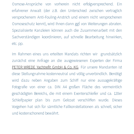
Osmose-Ansprüche von vorherein nicht erfolgversprechend. Ein
erfahrener Anwalt (der z.B. den Unterschied zwischen vertraglich
versprochenem Anti-Fouling-Anstrich und einem nicht versprochenen
Osmoseschutz kennt), wird Ihnen dann ggf. von Weiterungen abraten.
Spezialisierte Kanzleien können auch die Zusammenarbeit mit den
Sachverständigen koordinieren, auf schnelle Bearbeitung hinwirken,
etc. pp.
Im Rahmen eines uns erteilten Mandats richten wir grundsätzlich
zunächst eine Anfrage an die ausgewiesenen Experten der Firma
PETER WREDE Yachtrefit GmbH & Co. KG
. Für unsere Mandanten ist
diese Stellungnahme kostenneutral und völlig unverbindlich. Benötigt
wird dazu neben Angaben zum Schiff nur eine aussagekräftige
Fotografie von einer ca. DIN A4 großen Fläche des vermeintlich
geschädigten Bereichs, die mit einem Exenterschleifer und ca. 120er
Schleifpapier plan bis zum Gelcoat verschliffen wurde. Dieses
Vorgehen hat sich für sämtliche Fallkonstellationen als schnell, sicher
und kostenschonend bewährt.
03.03.2018, A. Kujawa